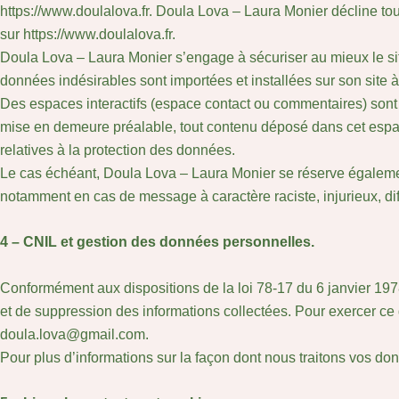
https://www.doulalova.fr. Doula Lova – Laura Monier décline toute
sur https://www.doulalova.fr.
Doula Lova – Laura Monier s’engage à sécuriser au mieux le sit
données indésirables sont importées et installées sur son site à
Des espaces interactifs (espace contact ou commentaires) sont à
mise en demeure préalable, tout contenu déposé dans cet espace 
relatives à la protection des données.
Le cas échéant, Doula Lova – Laura Monier se réserve également l
notamment en cas de message à caractère raciste, injurieux, dif
4 – CNIL et gestion des données personnelles.
Conformément aux dispositions de la loi 78-17 du 6 janvier 1978 
et de suppression des informations collectées. Pour exercer c
doula.lova@gmail.com.
Pour plus d’informations sur la façon dont nous traitons vos donn