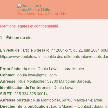
Aller
au
Doula Lova - Laura Monier | Lille
contenu
Mentions légales et confidentialité
1 – Édition du site
En vertu de l’article 6 de la loi n° 2004-575 du 21 juin 2004 pou
https://www.doulalova.fr l’identité des différents intervenants da
Propriétaire du site
: Doula Lova – Laura Monier
Contact
: doula.lova@gmail.com
Adresse
: Rue Montgolfier, 59700 Marcq-en-Baroeul.
Identification de l’entreprise
: Doula Lova
SIRET
: 915 334 825 00014
Adresse postale
: Rue Montgolfier, 59700 Marcq-en-Baroeul
Directeur de la publication
: Laura Monier – Contact : doula.